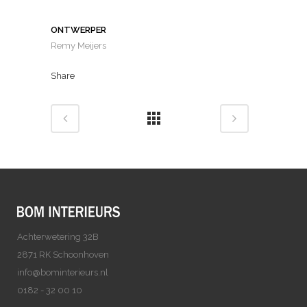
ONTWERPER
Remy Meijers
Share
Achterwetering 32B
2871 RK Schoonhoven
info@bominterieurs.nl
0182 - 32 00 10