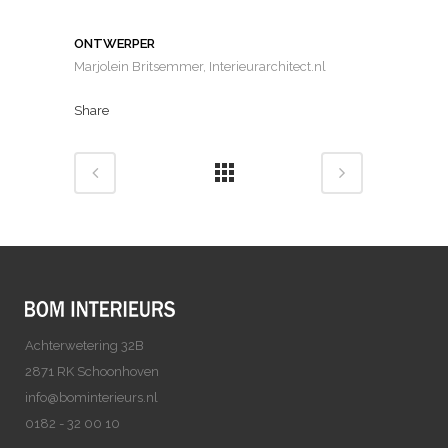
ONTWERPER
Marjolein Britsemmer, Interieurarchitect.nl
Share
Achterwetering 32B
2871 RK Schoonhoven
info@bominterieurs.nl
0182 - 32 00 10